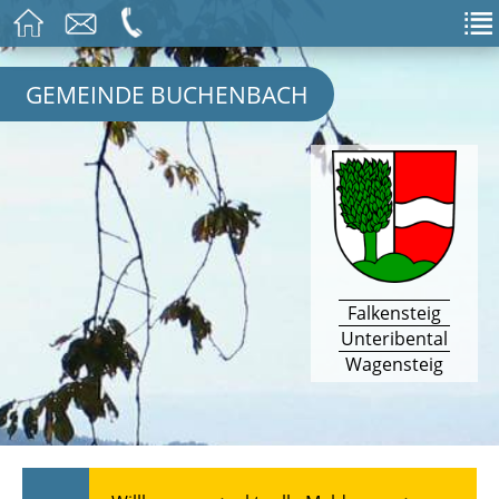
GEMEINDE BUCHENBACH
Falkensteig
Unteribental
Wagensteig