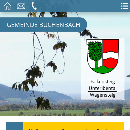
GEMEINDE BUCHENBACH
Falkensteig
Unteribental
Wagensteig