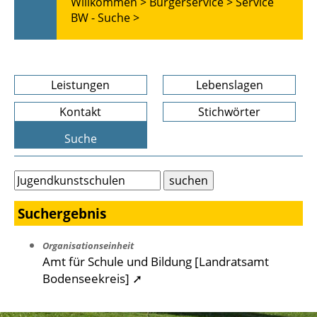
Willkommen >
Bürgerservice >
Service
BW - Suche >
Leistungen
Lebenslagen
Kontakt
Stichwörter
Suche
Suchergebnis
Organisationseinheit
Amt für Schule und Bildung [Landratsamt
Bodenseekreis] ➚