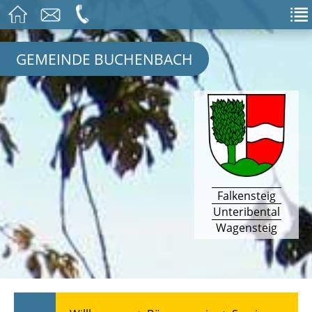
GEMEINDE BUCHENBACH
Falkensteig
Unteribental
Wagensteig