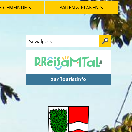
E GEMEINDE ➘
BAUEN & PLANEN ➘
zur Touristinfo