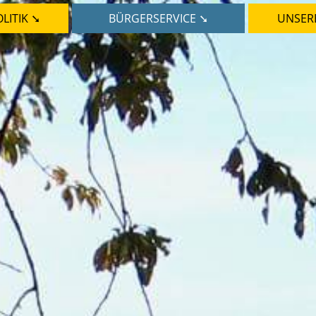
LITIK ➘
BÜRGERSERVICE ➘
UNSER