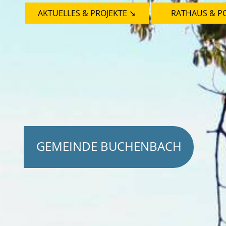
AKTUELLES & PROJEKTE ➘
RATHAUS & PO
GEMEINDE BUCHENBACH