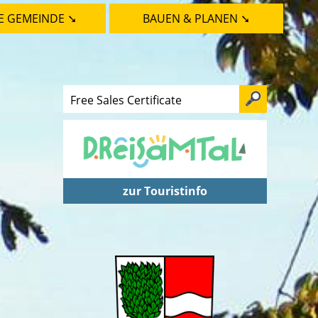
E GEMEINDE ➘
BAUEN & PLANEN ➘
zur Touristinfo