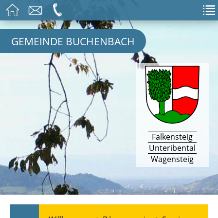
GEMEINDE BUCHENBACH
Falkensteig
Unteribental
Wagensteig