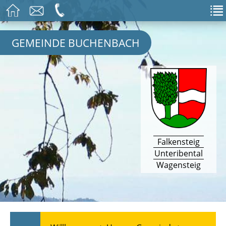
GEMEINDE BUCHENBACH
Falkensteig
Unteribental
Wagensteig