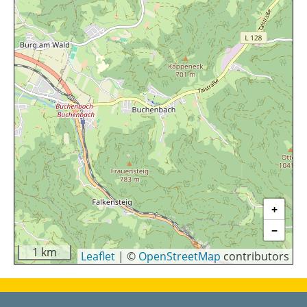
+
−
1 km
Leaflet
|
©
OpenStreetMap
contributors