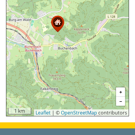
+
−
1 km
Leaflet
|
©
OpenStreetMap
contributors