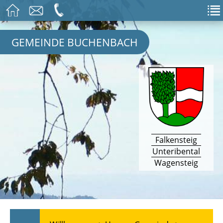
GEMEINDE BUCHENBACH
Falkensteig
Unteribental
Wagensteig